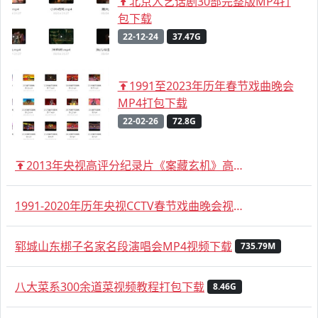
北京人艺话剧30部完整版MP4打
包下载
22-12-24
37.47G
1991至2023年历年春节戏曲晚会
MP4打包下载
22-02-26
72.8G
2013年央视高评分纪录片《案藏玄机》高清版MP4下载
1991-2020年历年央视CCTV春节戏曲晚会视频打包下载
郓城山东梆子名家名段演唱会MP4视频下载
735.79M
八大菜系300余道菜视频教程打包下载
8.46G