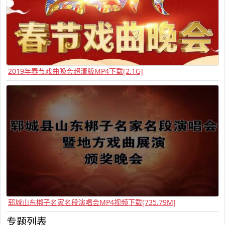
2019年春节戏曲晚会超清版MP4下载[2.1G]
郓城山东梆子名家名段演唱会MP4视频下载[735.79M]
专题列表