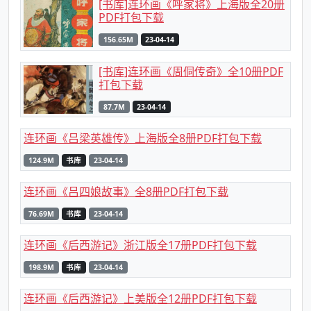
[书库]连环画《呼家将》上海版全20册
PDF打包下载
156.65M
23-04-14
[书库]连环画《周侗传奇》全10册PDF
打包下载
87.7M
23-04-14
连环画《吕梁英雄传》上海版全8册PDF打包下载
124.9M
书库
23-04-14
连环画《吕四娘故事》全8册PDF打包下载
76.69M
书库
23-04-14
连环画《后西游记》浙江版全17册PDF打包下载
198.9M
书库
23-04-14
连环画《后西游记》上美版全12册PDF打包下载