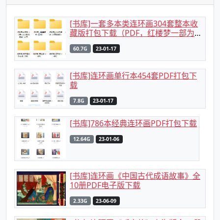
[书库]一套多本类连环画304套整本收
藏版打包下载（PDF，红楼梦一部为
JPG格式）
60.7G
23-01-17
[书库]连环画单行本454套PDF打包下
载
7.8G
23-01-17
[书库]786本经典连环画PDF打包下载
12.64G
23-01-06
[书库]连环画《中国古代成语故事》全
10册PDF电子版下载
2.33G
23-06-09