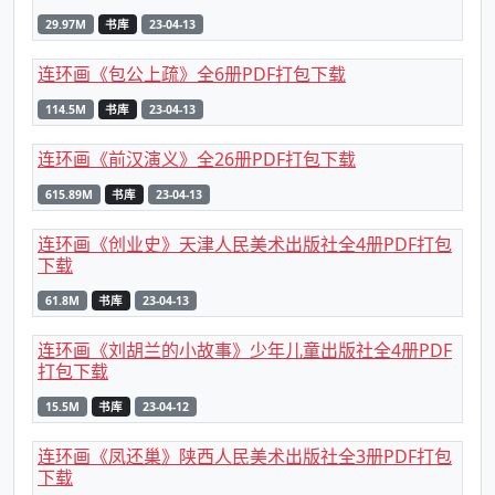
29.97M
书库
23-04-13
连环画《包公上疏》全6册PDF打包下载
114.5M
书库
23-04-13
连环画《前汉演义》全26册PDF打包下载
615.89M
书库
23-04-13
连环画《创业史》天津人民美术出版社全4册PDF打包
下载
61.8M
书库
23-04-13
连环画《刘胡兰的小故事》少年儿童出版社全4册PDF
打包下载
15.5M
书库
23-04-12
连环画《凤还巢》陕西人民美术出版社全3册PDF打包
下载