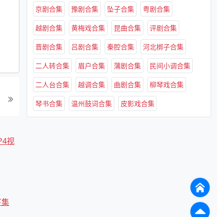
京剧合集
豫剧合集
坠子合集
粤剧合集
越剧合集
黄梅戏合集
昆曲合集
评剧合集
晋剧合集
吕剧合集
秦腔合集
河北梆子合集
二人转合集
眉户合集
蒲剧合集
民间小调合集
二人台合集
越调合集
曲剧合集
柳琴戏合集
琴书合集
温州鼓词合集
皮影戏合集
4视
下集