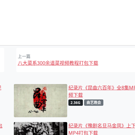
上一篇
八大菜系300余道菜视频教程打包下载
视
纪录片《昆曲六百年》全8集MP
频下载
2.36G
曲艺晚会
包
纪录片《豫剧名旦马金凤》上
MP4打包下载