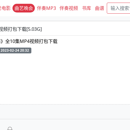
老电影
曲艺晚会
伴奏MP3
伴奏视频
书库
曲谱
频打包下载[5.03G]
》全10集MP4视频打包下载
2023-02-24 20:32