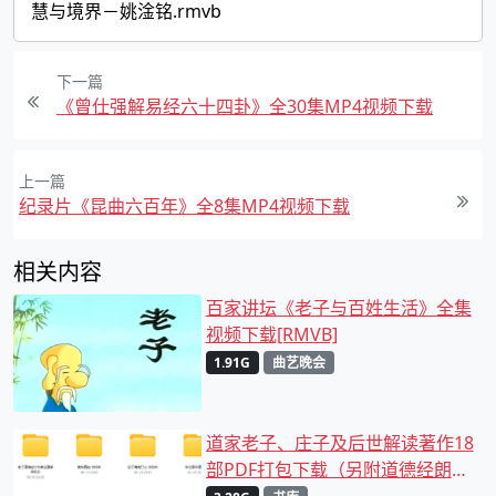
慧与境界－姚淦铭.rmvb
下一篇
《曾仕强解易经六十四卦》全30集MP4视频下载
上一篇
纪录片《昆曲六百年》全8集MP4视频下载
相关内容
百家讲坛《老子与百姓生活》全集
视频下载[RMVB]
1.91G
曲艺晚会
道家老子、庄子及后世解读著作18
部PDF打包下载（另附道德经朗读
两个版本、及百家讲坛解读视频）