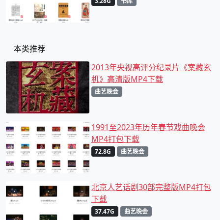
3.28G
书库
本类推荐
2013年央视高评分纪录片《案藏玄
机》高清版MP4下载
曲艺晚会
1991至2023年历年春节戏曲晚会
MP4打包下载
72.8G
曲艺晚会
北京人艺话剧30部完整版MP4打包
下载
37.47G
曲艺晚会