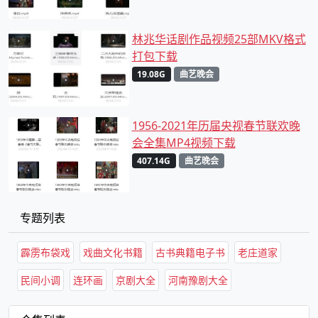
林兆华话剧作品视频25部MKV格式
打包下载
19.08G
曲艺晚会
1956-2021年历届央视春节联欢晚
会全集MP4视频下载
407.14G
曲艺晚会
专题列表
霹雳布袋戏
戏曲文化书籍
古书典籍电子书
老庄道家
民间小调
连环画
京剧大全
河南豫剧大全