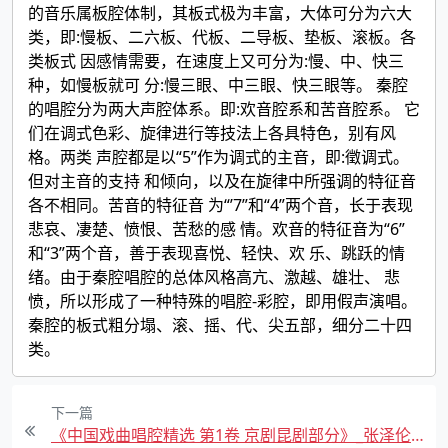
的音乐属板腔体制，其板式极为丰富，大体可分为六大
类，即:慢板、二六板、代板、二导板、垫板、滚板。各
类板式 因感情需要，在速度上又可分为:慢、中、快三
种，如慢板就可 分:慢三眼、中三眼、快三眼等。 秦腔
的唱腔分为两大声腔体系。即:欢音腔系和苦音腔系。 它
们在调式色彩、旋律进行等技法上各具特色，别有风
格。两类 声腔都是以“5”作为调式的主音，即:徵调式。
但对主音的支持 和倾向，以及在旋律中所强调的特征音
各不相同。苦音的特征音 为“’7”和“4”两个音，长于表现
悲哀、凄楚、愤恨、苦愁的感 情。欢音的特征音为“6”
和“3”两个音，善于表现喜悦、轻快、欢 乐、跳跃的情
绪。由于秦腔唱腔的总体风格高亢、激越、雄壮、 悲
愤，所以形成了一种特殊的唱腔-彩腔，即用假声演唱。
秦腔的板式粗分塌、滚、摇、代、尖五部，细分二十四
类。
下一篇
《中国戏曲唱腔精选 第1卷 京剧昆剧部分》_张泽伦主编全册PDF电子版下载