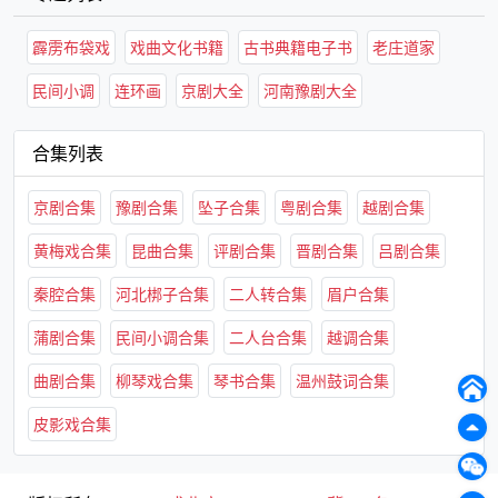
霹雳布袋戏
戏曲文化书籍
古书典籍电子书
老庄道家
民间小调
连环画
京剧大全
河南豫剧大全
合集列表
京剧合集
豫剧合集
坠子合集
粤剧合集
越剧合集
黄梅戏合集
昆曲合集
评剧合集
晋剧合集
吕剧合集
秦腔合集
河北梆子合集
二人转合集
眉户合集
蒲剧合集
民间小调合集
二人台合集
越调合集
曲剧合集
柳琴戏合集
琴书合集
温州鼓词合集
皮影戏合集