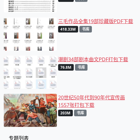
三毛作品全集19部珍藏版PDF下载
418.33M
书库
潮剧34部剧本曲文PDF打包下载
76.8M
书库
20世纪50年代到90年代宣传画
1557张打包下载
203M
书库
专题列表