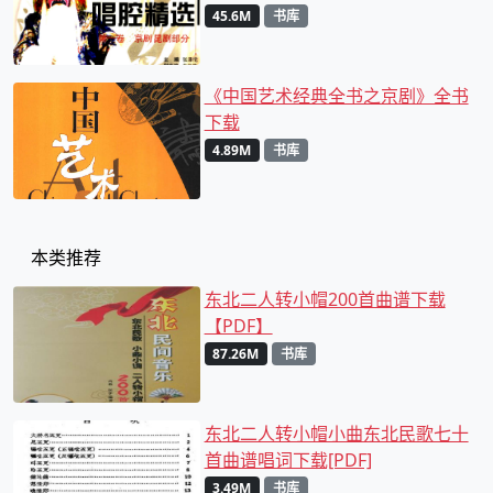
版下载
45.6M
书库
《中国艺术经典全书之京剧》全书
下载
4.89M
书库
本类推荐
东北二人转小帽200首曲谱下载
【PDF】
87.26M
书库
东北二人转小帽小曲东北民歌七十
首曲谱唱词下载[PDF]
3.49M
书库