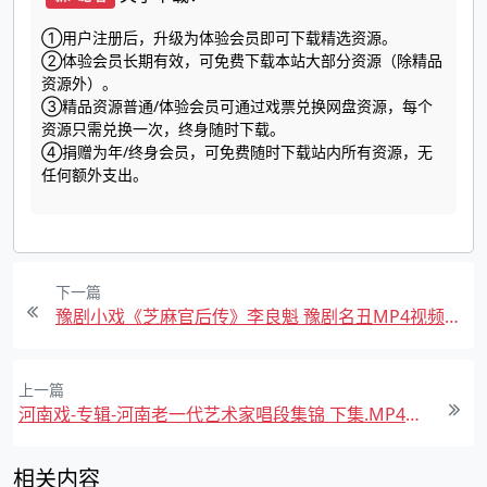
①用户注册后，升级为体验会员即可下载精选资源。
②体验会员长期有效，可免费下载本站大部分资源（除精品
资源外）。
③精品资源普通/体验会员可通过戏票兑换网盘资源，每个
资源只需兑换一次，终身随时下载。
④捐赠为年/终身会员，可免费随时下载站内所有资源，无
任何额外支出。
下一篇
豫剧小戏《芝麻官后传》李良魁 豫剧名丑MP4视频下载
上一篇
河南戏-专辑-河南老一代艺术家唱段集锦 下集.MP4视频下载
相关内容