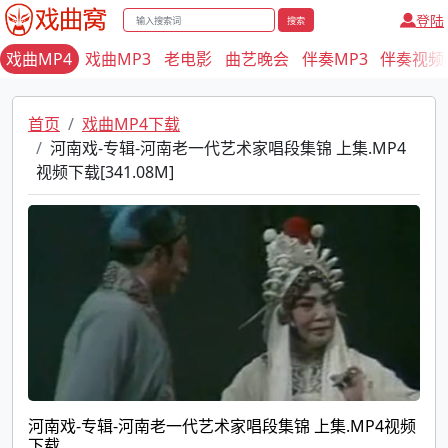
登陆
搜索
戏曲MP4
戏曲MP3
老电影
曲艺晚会
伴奏MP3
伴奏视频
首页
戏曲MP4下载
河南戏-专辑-河南老一代艺术家唱段集锦 上集.MP4
视频下载[341.08M]
河南戏-专辑-河南老一代艺术家唱段集锦 上集.MP4视频
下载