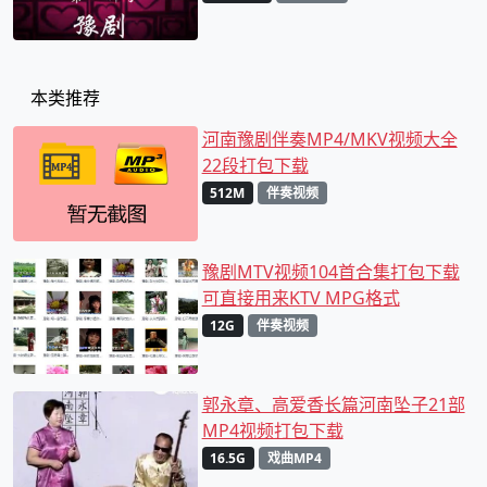
本类推荐
河南豫剧伴奏MP4/MKV视频大全
22段打包下载
512M
伴奏视频
豫剧MTV视频104首合集打包下载
可直接用来KTV MPG格式
12G
伴奏视频
郭永章、高爱香长篇河南坠子21部
MP4视频打包下载
16.5G
戏曲MP4