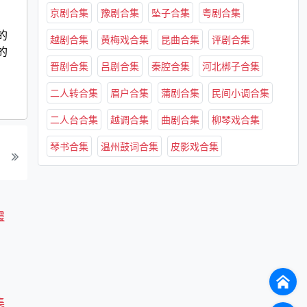
京剧合集
豫剧合集
坠子合集
粤剧合集
的
越剧合集
黄梅戏合集
昆曲合集
评剧合集
的
晋剧合集
吕剧合集
秦腔合集
河北梆子合集
二人转合集
眉户合集
蒲剧合集
民间小调合集
二人台合集
越调合集
曲剧合集
柳琴戏合集
琴书合集
温州鼓词合集
皮影戏合集
霞
集