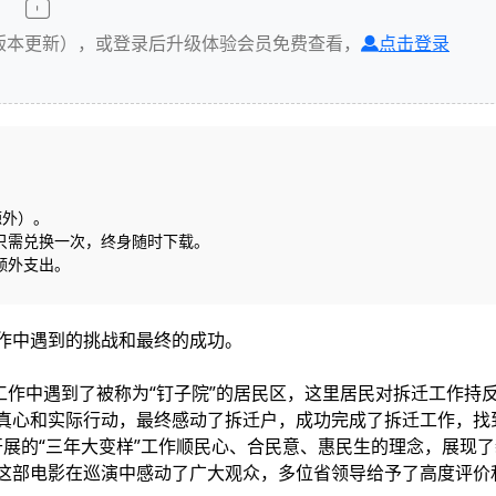
版本更新），或登录后升级体验会员免费查看，
点击登录
源外）。
只需兑换一次，终身随时下载。
额外支出。
作中遇到的挑战和最终的成功。‌
工作中遇到了被称为“钉子院”的居民区，‌这里居民对拆迁工作持
真心和实际行动，‌最终感动了拆迁户，‌成功完成了拆迁工作，‌找
开展的“三年大变样”工作顺民心、‌合民意、‌惠民生的理念，‌展现
‌这部电影在巡演中感动了广大观众，‌多位省领导给予了高度评价