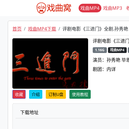
戏曲MP4
戏曲MP3
首页
戏曲MP4下载
评剧电影《三进门》全剧.孙秀艳 毕恩
评剧电影《三进门》
1.16G
戏曲MP4
演员：孙秀艳 毕恩
剧团：内详
收藏
介绍
订制U盘
使用教程
下载地址