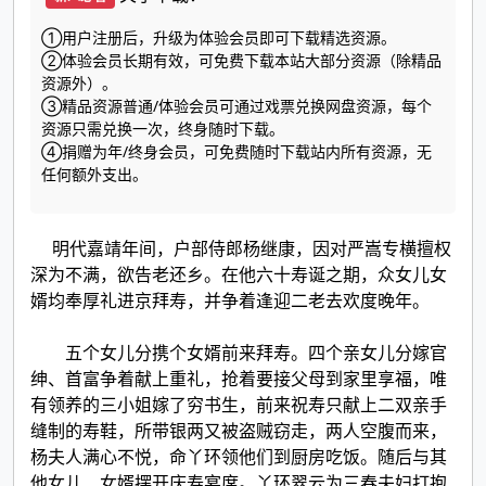
①用户注册后，升级为体验会员即可下载精选资源。
②体验会员长期有效，可免费下载本站大部分资源（除精品
资源外）。
③精品资源普通/体验会员可通过戏票兑换网盘资源，每个
资源只需兑换一次，终身随时下载。
④捐赠为年/终身会员，可免费随时下载站内所有资源，无
任何额外支出。
明代嘉靖年间，户部侍郎杨继康，因对严嵩专横擅权
深为不满，欲告老还乡。在他六十寿诞之期，众女儿女
婿均奉厚礼进京拜寿，并争着逢迎二老去欢度晚年。
五个女儿分携个女婿前来拜寿。四个亲女儿分嫁官
绅、首富争着献上重礼，抢着要接父母到家里享福，唯
有领养的三小姐嫁了穷书生，前来祝寿只献上二双亲手
缝制的寿鞋，所带银两又被盗贼窃走，两人空腹而来，
杨夫人满心不悦，命丫环领他们到厨房吃饭。随后与其
他女儿、女婿摆开庆寿宴席。丫环翠云为三春夫妇打抱