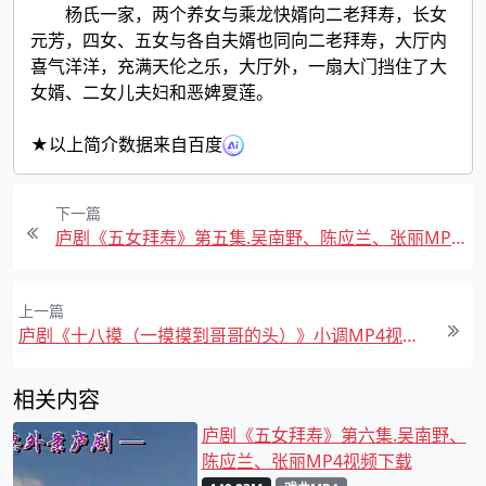
杨氏一家，两个养女与乘龙快婿向二老拜寿，长女
元芳，四女、五女与各自夫婿也同向二老拜寿，大厅内
喜气洋洋，充满天伦之乐，大厅外，一扇大门挡住了大
女婿、二女儿夫妇和恶婢夏莲。
★以上简介数据来自百度
下一篇
庐剧《五女拜寿》第五集.吴南野、陈应兰、张丽MP4视频下载
上一篇
庐剧《十八摸（一摸摸到哥哥的头）》小调MP4视频下载
相关内容
庐剧《五女拜寿》第六集.吴南野、
陈应兰、张丽MP4视频下载