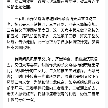
雪。翠云为救主，冒雪乞讨冻僵在雪地中，被三春的小
叔邹士龙救回。
三春听说养父母落难城隍庙,踏着满天风雪寻访二
老，杨老夫人正欲投河，三春赶到，老夫人痛悔交加。
三春将父母迎回草堂度日，这一天考中状元做了巡按的
邹应龙一路私访回到家乡，见过娘子三春，拜见了岳父
岳母，告诉他们，此一行正为了微服私访查奸党，参奏
严嵩为国除奸。
转瞬间风风雨雨又3年，严嵩垮台，杨继康沉冤昭
雪，又值大寿喜庆，认贼作父的长女婿被杨继康逐出家
门；见财眼开的二女儿、二女婿被老夫妇怒斥，无颜离
去；此时门外传来一片喜庆之声，原来老夫妇又收下丫
环翠云为义女，为她和邹士龙成亲，如今新婚伉俪双双
前来拜寿。三春手捧托盘向二老走来，二老迎上前去，
老夫人掀去红布，托盘中盛着祝寿的礼物，仍是三春亲
手做的寿鞋一双。