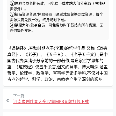
②体验会员长期有效，可免费下载本站大部分资源（除精品
资源外）。
③精品资源普通/体验会员可通过戏票兑换网盘资源，每个
资源只需兑换一次，终身随时下载。
④捐赠为年/终身会员，可免费随时下载站内所有资源，无
任何额外支出。
《道德经》,春秋时期老子(李耳)的哲学作品,又称《道德
真经》、《老子》、《五千言》、《老子五千文》,是中
国古代先秦诸子分家前的一部著作,是道家哲学思想的
重...《道德经》仅五千余言,但文约意丰、博大精深,涵盖
哲学、伦理学、政治学、军事学等诸多学科,不仅对中国
古老的哲学、科学、政治、宗教等产生了深刻的影响,
下一篇
河南豫剧伴奏大全27首MP3音频打包下载