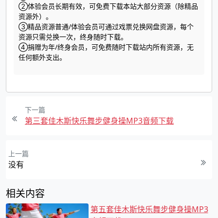
②体验会员长期有效，可免费下载本站大部分资源（除精品
资源外）。
③精品资源普通/体验会员可通过戏票兑换网盘资源，每个
资源只需兑换一次，终身随时下载。
④捐赠为年/终身会员，可免费随时下载站内所有资源，无
任何额外支出。
下一篇
第三套佳木斯快乐舞步健身操MP3音频下载
上一篇
没有
相关内容
第五套佳木斯快乐舞步健身操MP3