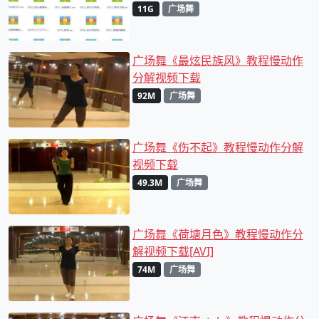
11G
广场舞
广场舞《最炫民族风》教程慢动作
分解视频下载
92M
广场舞
广场舞《伤不起》教程慢动作分解
视频下载
49.3M
广场舞
广场舞《荷塘月色》教程慢动作分
解视频下载[AVI]
74M
广场舞