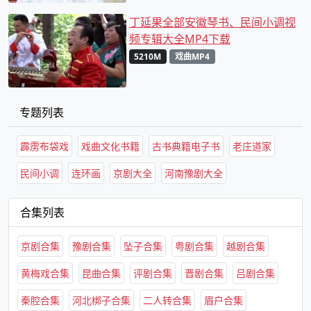
丁延果全部安徽琴书、民间小调视
频专辑大全MP4下载
5210M
戏曲MP4
专题列表
霹雳布袋戏
戏曲文化书籍
古书典籍电子书
老庄道家
民间小调
连环画
京剧大全
河南豫剧大全
合集列表
京剧合集
豫剧合集
坠子合集
粤剧合集
越剧合集
黄梅戏合集
昆曲合集
评剧合集
晋剧合集
吕剧合集
秦腔合集
河北梆子合集
二人转合集
眉户合集