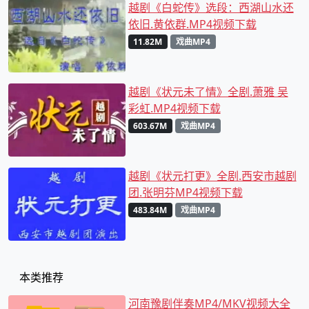
越剧《白蛇传》选段：西湖山水还
依旧.黄依群.MP4视频下载
11.82M
戏曲MP4
越剧《状元未了情》全剧.萧雅 吴
彩虹.MP4视频下载
603.67M
戏曲MP4
越剧《状元打更》全剧.西安市越剧
团.张明芬MP4视频下载
483.84M
戏曲MP4
本类推荐
河南豫剧伴奏MP4/MKV视频大全