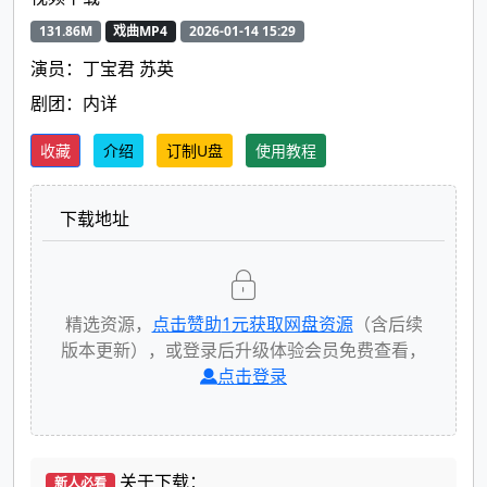
131.86M
戏曲MP4
2026-01-14 15:29
演员：丁宝君 苏英
剧团：内详
收藏
介绍
订制U盘
使用教程
下载地址
精选资源，
点击赞助
1
元获取网盘资源
（含后续
版本更新），或登录后升级体验会员免费查看，
点击登录
关于下载：
新人必看