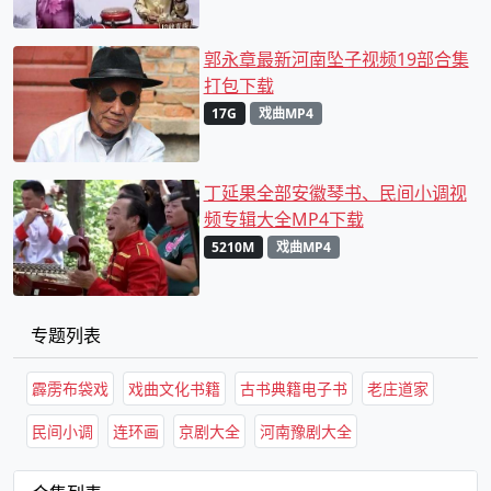
郭永章最新河南坠子视频19部合集
打包下载
17G
戏曲MP4
丁延果全部安徽琴书、民间小调视
频专辑大全MP4下载
5210M
戏曲MP4
专题列表
霹雳布袋戏
戏曲文化书籍
古书典籍电子书
老庄道家
民间小调
连环画
京剧大全
河南豫剧大全