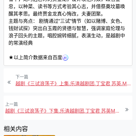
忠，以种菜、读书等方式考验其心志，并借祭奠坟墓唤
醒其孝思。最终贾金龙真心悔改，夫妻团聚。‌
主题与亮点：‌ 剧情通过“三试”情节（如以赌博、女色、
钱财试探）突出白玉霞的贤德与智慧，强调家庭伦理与
浪子回头的主题，唱腔婉转细腻，表演生动，是越剧中
的常演经典
★以上简介数据来自百度
下一篇
越剧《三试浪荡子》上集.乐清越剧团.丁宝君 苏英.MP4视频下载
上一篇
越剧《三试浪荡子》下集.乐清越剧团.丁宝君 苏英MP4视频下载
相关内容