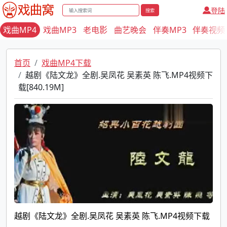
登陆
搜索
戏曲MP4
戏曲MP3
老电影
曲艺晚会
伴奏MP3
伴奏视频
首页
戏曲MP4下载
越剧《陆文龙》全剧.吴凤花 吴素英 陈飞.MP4视频下
载[840.19M]
越剧《陆文龙》全剧.吴凤花 吴素英 陈飞.MP4视频下载