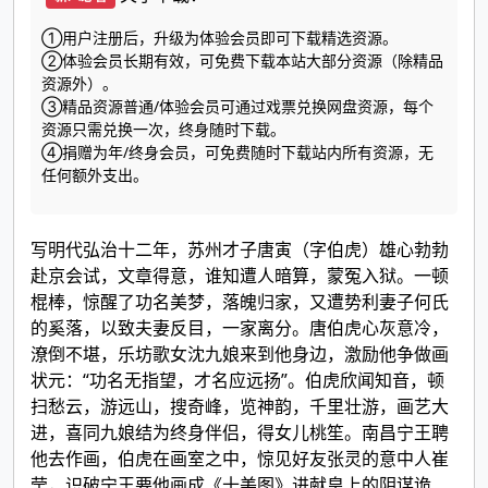
①用户注册后，升级为体验会员即可下载精选资源。
②体验会员长期有效，可免费下载本站大部分资源（除精品
资源外）。
③精品资源普通/体验会员可通过戏票兑换网盘资源，每个
资源只需兑换一次，终身随时下载。
④捐赠为年/终身会员，可免费随时下载站内所有资源，无
任何额外支出。
写明代弘治十二年，苏州才子唐寅（字伯虎）雄心勃勃
赴京会试，文章得意，谁知遭人暗算，蒙冤入狱。一顿
棍棒，惊醒了功名美梦，落魄归家，又遭势利妻子何氏
的奚落，以致夫妻反目，一家离分。唐伯虎心灰意冷，
潦倒不堪，乐坊歌女沈九娘来到他身边，激励他争做画
状元：“功名无指望，才名应远扬”。伯虎欣闻知音，顿
扫愁云，游远山，搜奇峰，览神韵，千里壮游，画艺大
进，喜同九娘结为终身伴侣，得女儿桃笙。南昌宁王聘
他去作画，伯虎在画室之中，惊见好友张灵的意中人崔
莹，识破宁王要他画成《十美图》进献皇上的阴谋诡