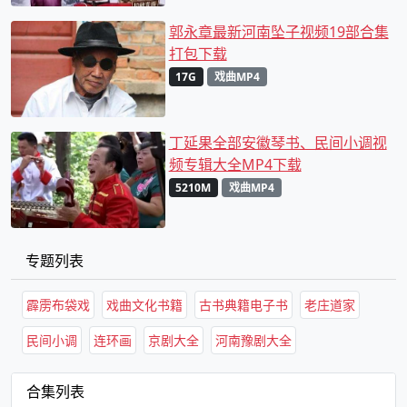
郭永章最新河南坠子视频19部合集
打包下载
17G
戏曲MP4
丁延果全部安徽琴书、民间小调视
频专辑大全MP4下载
5210M
戏曲MP4
专题列表
霹雳布袋戏
戏曲文化书籍
古书典籍电子书
老庄道家
民间小调
连环画
京剧大全
河南豫剧大全
合集列表