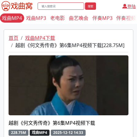
登陆
搜索
戏曲MP4
戏曲MP3
老电影
曲艺晚会
伴奏MP3
伴奏视频
首页
戏曲MP4下载
越剧《何文秀传奇》第6集MP4视频下载[228.75M]
越剧《何文秀传奇》第6集MP4视频下载
228.75M
戏曲MP4
2025-12-12 14:33