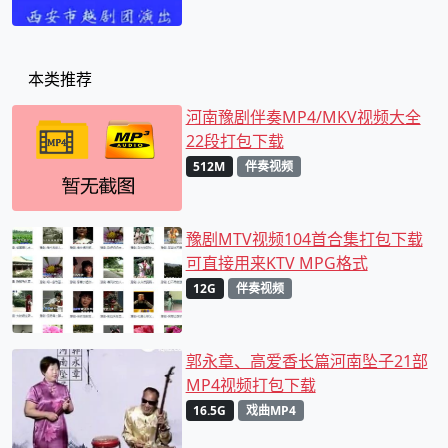
本类推荐
河南豫剧伴奏MP4/MKV视频大全
22段打包下载
512M
伴奏视频
豫剧MTV视频104首合集打包下载
可直接用来KTV MPG格式
12G
伴奏视频
郭永章、高爱香长篇河南坠子21部
MP4视频打包下载
16.5G
戏曲MP4