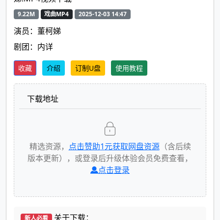
9.22M
戏曲MP4
2025-12-03 14:47
演员：董柯娣
剧团：内详
收藏
介绍
订制U盘
使用教程
下载地址
精选资源，
点击赞助
1
元获取网盘资源
（含后续
版本更新），或登录后升级体验会员免费查看，
点击登录
关于下载：
新人必看