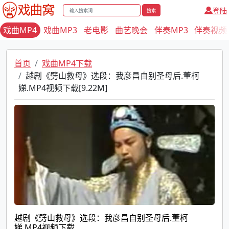
登陆
搜索
戏曲MP4
戏曲MP3
老电影
曲艺晚会
伴奏MP3
伴奏视频
首页
戏曲MP4下载
越剧《劈山救母》选段：我彦昌自别圣母后.董柯
娣.MP4视频下载[9.22M]
越剧《劈山救母》选段：我彦昌自别圣母后.董柯
娣.MP4视频下载