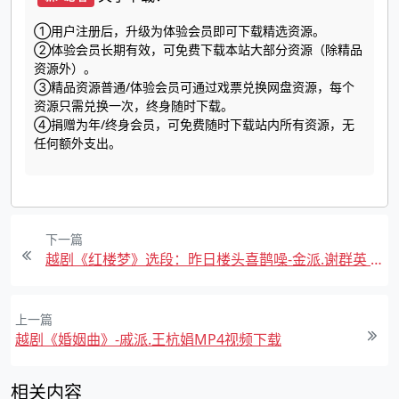
①用户注册后，升级为体验会员即可下载精选资源。
②体验会员长期有效，可免费下载本站大部分资源（除精品
资源外）。
③精品资源普通/体验会员可通过戏票兑换网盘资源，每个
资源只需兑换一次，终身随时下载。
④捐赠为年/终身会员，可免费随时下载站内所有资源，无
任何额外支出。
下一篇
越剧《红楼梦》选段：昨日楼头喜鹊噪-金派.谢群英 余慧珍.MP4视频下载
上一篇
越剧《婚姻曲》-戚派.王杭娟MP4视频下载
相关内容