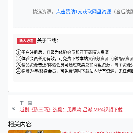
精选资源，
点击赞助
1
元获取网盘资源
（含后续
关于下载：
新人必看
①用户注册后，升级为体验会员即可下载精选资源。
②体验会员长期有效，可免费下载本站大部分资源（除精品资
③精品资源普通/体验会员可通过戏票兑换网盘资源，每个资源
④捐赠为年/终身会员，可免费随时下载站内所有资源，无任何
下一篇
越剧《陈三两》选段：见凤鸣-吕派.MP4视频下载
相关内容