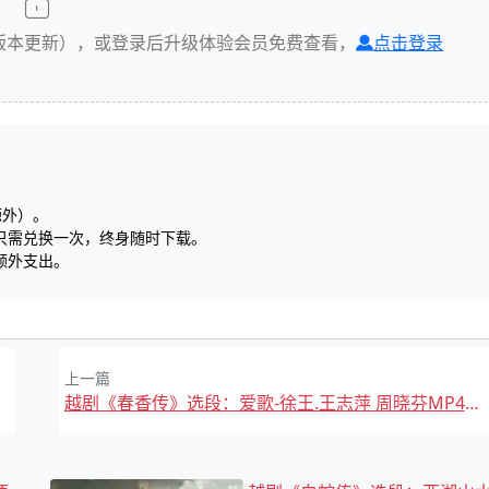
版本更新），或登录后升级体验会员免费查看，
点击登录
源外）。
只需兑换一次，终身随时下载。
额外支出。
上一篇
越剧《春香传》选段：爱歌-徐王.王志萍 周晓芬MP4视频下载