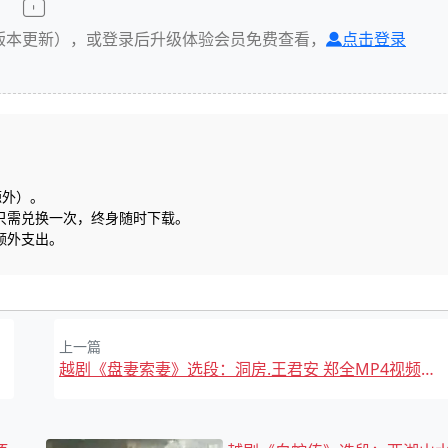
版本更新），或登录后升级体验会员免费查看，
点击登录
源外）。
只需兑换一次，终身随时下载。
额外支出。
上一篇
越剧《盘妻索妻》选段：洞房.王君安 郑全MP4视频下载