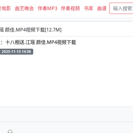
老电影
曲艺晚会
伴奏MP3
伴奏视频
书库
曲谱
颜佳.MP4视频下载[12.7M]
：十八相送.江瑶 颜佳.MP4视频下载
2025-11-13 14:38