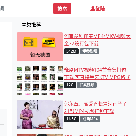
搜索
登陆
本类推荐
河南豫剧伴奏MP4/MKV视频大
全22段打包下载
512M
伴奏视频
豫剧MTV视频104首合集打包
下载 可直接用来KTV MPG格式
12G
伴奏视频
郭永章、高爱香长篇河南坠子
21部MP4视频打包下载
16.5G
戏曲MP4