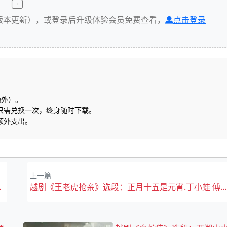
版本更新），或登录后升级体验会员免费查看，
点击登录
源外）。
只需兑换一次，终身随时下载。
额外支出。
上一篇
蔚MP4视频下载
越剧《王老虎抢亲》选段：正月十五是元宵.丁小蛙 傅幸文.MP4视频下载