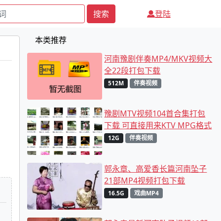
搜索
登陆
本类推荐
河南豫剧伴奏MP4/MKV视频大
全22段打包下载
512M
伴奏视频
豫剧MTV视频104首合集打包
下载 可直接用来KTV MPG格式
12G
伴奏视频
郭永章、高爱香长篇河南坠子
21部MP4视频打包下载
16.5G
戏曲MP4