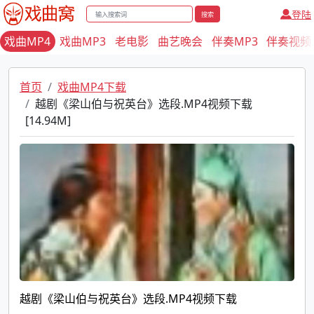
登陆
搜索
戏曲MP4
戏曲MP3
老电影
曲艺晚会
伴奏MP3
伴奏视频
首页
戏曲MP4下载
越剧《梁山伯与祝英台》选段.MP4视频下载
[14.94M]
越剧《梁山伯与祝英台》选段.MP4视频下载