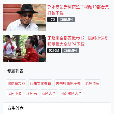
郭永章最新河南坠子视频19部合集
打包下载
17G
戏曲MP4
丁延果全部安徽琴书、民间小调视
频专辑大全MP4下载
5210M
戏曲MP4
专题列表
霹雳布袋戏
戏曲文化书籍
古书典籍电子书
老庄道家
民间小调
连环画
京剧大全
河南豫剧大全
合集列表