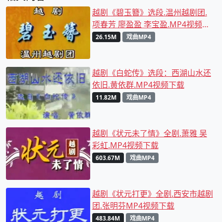
越剧《碧玉簪》选段.温州越剧团.
项春芳 廖盈盈 李宝盈.MP4视频下
载
26.15M
戏曲MP4
越剧《白蛇传》选段：西湖山水还
依旧.黄依群.MP4视频下载
11.82M
戏曲MP4
越剧《状元未了情》全剧.萧雅 吴
彩虹.MP4视频下载
603.67M
戏曲MP4
越剧《状元打更》全剧.西安市越剧
团.张明芬MP4视频下载
483.84M
戏曲MP4