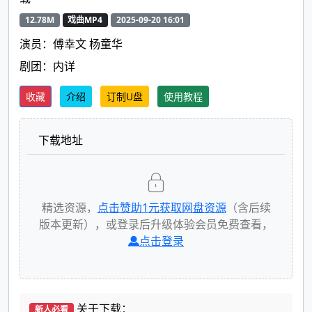
12.78M
戏曲MP4
2025-09-20 16:01
演员：傅幸文 杨童华
剧团：内详
收藏
介绍
订制U盘
使用教程
下载地址
精选资源，
点击赞助
1
元获取网盘资源
（含后续
版本更新），或登录后升级体验会员免费查看，
点击登录
关于下载：
新人必看