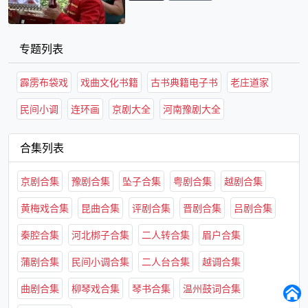
专题列表
霹雳布袋戏
戏曲文化书籍
古书典籍电子书
老庄道家
民间小调
连环画
京剧大全
河南豫剧大全
合集列表
京剧合集
豫剧合集
坠子合集
粤剧合集
越剧合集
黄梅戏合集
昆曲合集
评剧合集
晋剧合集
吕剧合集
秦腔合集
河北梆子合集
二人转合集
眉户合集
蒲剧合集
民间小调合集
二人台合集
越调合集
曲剧合集
柳琴戏合集
琴书合集
温州鼓词合集