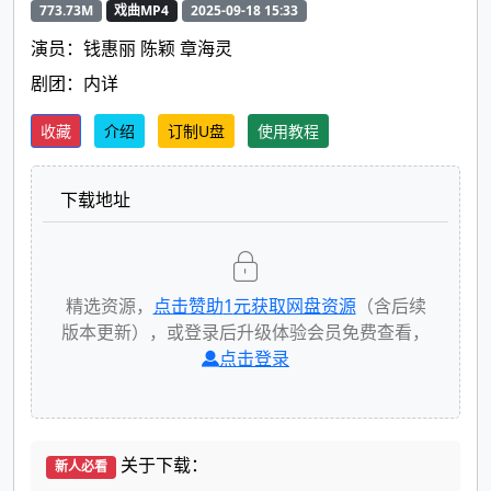
773.73M
戏曲MP4
2025-09-18 15:33
演员：钱惠丽 陈颖 章海灵
剧团：内详
收藏
介绍
订制U盘
使用教程
下载地址
精选资源，
点击赞助
1
元获取网盘资源
（含后续
版本更新），或登录后升级体验会员免费查看，
点击登录
关于下载：
新人必看