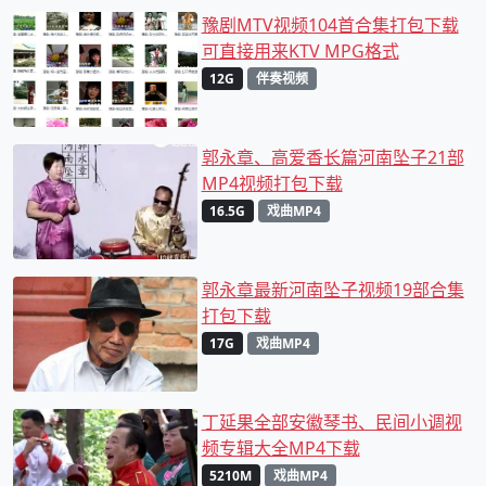
豫剧MTV视频104首合集打包下载
可直接用来KTV MPG格式
12G
伴奏视频
郭永章、高爱香长篇河南坠子21部
MP4视频打包下载
16.5G
戏曲MP4
郭永章最新河南坠子视频19部合集
打包下载
17G
戏曲MP4
丁延果全部安徽琴书、民间小调视
频专辑大全MP4下载
5210M
戏曲MP4