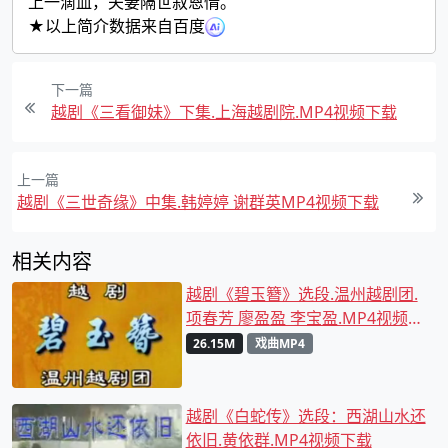
上一滴血，夫妻隔世叙恩情。
★以上简介数据来自百度
下一篇
越剧《三看御妹》下集.上海越剧院.MP4视频下载
上一篇
越剧《三世奇缘》中集.韩婷婷 谢群英MP4视频下载
相关内容
越剧《碧玉簪》选段.温州越剧团.
项春芳 廖盈盈 李宝盈.MP4视频下
载
26.15M
戏曲MP4
越剧《白蛇传》选段：西湖山水还
依旧.黄依群.MP4视频下载