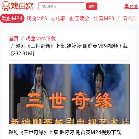
登陆
搜索
戏曲MP4
戏曲MP3
老电影
曲艺晚会
伴奏MP3
伴奏视频
首页
戏曲MP4下载
越剧《三世奇缘》上集.韩婷婷 谢群英MP4视频下载
[232.31M]
越剧《三世奇缘》上集.韩婷婷 谢群英MP4视频下载