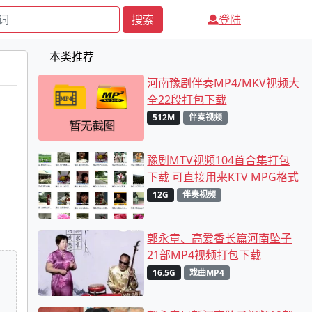
搜索
登陆
本类推荐
河南豫剧伴奏MP4/MKV视频大
全22段打包下载
512M
伴奏视频
豫剧MTV视频104首合集打包
下载 可直接用来KTV MPG格式
12G
伴奏视频
郭永章、高爱香长篇河南坠子
21部MP4视频打包下载
16.5G
戏曲MP4