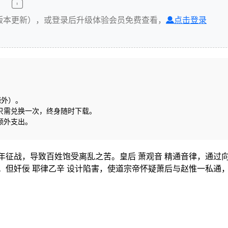
版本更新），或登录后升级体验会员免费查看，
点击登录
源外）。
只需兑换一次，终身随时下载。
额外支出。
连年征战，导致百姓饱受离乱之苦。皇后 萧观音 精通音律，通过
情。但奸佞 耶律乙辛 设计陷害，使道宗帝怀疑萧后与赵惟一私通