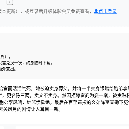
版本更新），或登录后升级体验会员免费查看，
点击登录
源外）。
只需兑换一次，终身随时下载。
额外支出。
给官而活活气死，她被迫卖身葬父，并将一半卖身银赠给胞弟李
两”，更名陈三两，卖文不卖身。然因拒嫁富商为妾一案，被贪赃
的胞弟李凤鸣，她悲愤欲绝。最后在官至巡按的义弟陈奎查勘下冤
无关风月的剧情让人耳目一新。