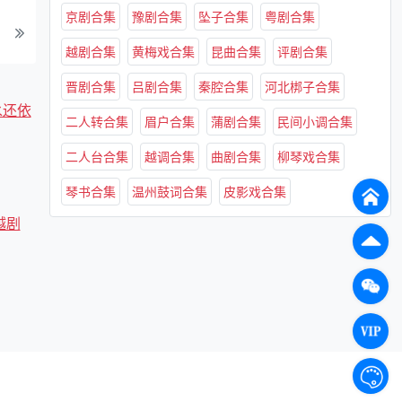
京剧合集
豫剧合集
坠子合集
粤剧合集
越剧合集
黄梅戏合集
昆曲合集
评剧合集
晋剧合集
吕剧合集
秦腔合集
河北梆子合集
水还依
二人转合集
眉户合集
蒲剧合集
民间小调合集
二人台合集
越调合集
曲剧合集
柳琴戏合集
琴书合集
温州鼓词合集
皮影戏合集
越剧