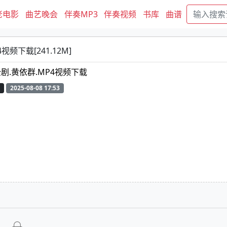
老电影
曲艺晚会
伴奏MP3
伴奏视频
书库
曲谱
频下载[241.12M]
剧.黄依群.MP4视频下载
4
2025-08-08 17:53