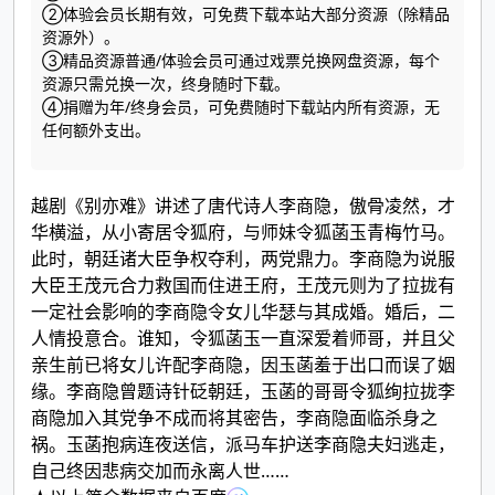
②体验会员长期有效，可免费下载本站大部分资源（除精品
资源外）。
③精品资源普通/体验会员可通过戏票兑换网盘资源，每个
资源只需兑换一次，终身随时下载。
④捐赠为年/终身会员，可免费随时下载站内所有资源，无
任何额外支出。
越剧《别亦难》讲述了唐代诗人李商隐，傲骨凌然，才
华横溢，从小寄居令狐府，与师妹令狐菡玉青梅竹马。
此时，朝廷诸大臣争权夺利，两党鼎力。李商隐为说服
大臣王茂元合力救国而住进王府，王茂元则为了拉拢有
一定社会影响的李商隐令女儿华瑟与其成婚。婚后，二
人情投意合。谁知，令狐菡玉一直深爱着师哥，并且父
亲生前已将女儿许配李商隐，因玉菡羞于出口而误了姻
缘。李商隐曾题诗针砭朝廷，玉菡的哥哥令狐绚拉拢李
商隐加入其党争不成而将其密告，李商隐面临杀身之
祸。玉菡抱病连夜送信，派马车护送李商隐夫妇逃走，
自己终因悲病交加而永离人世……