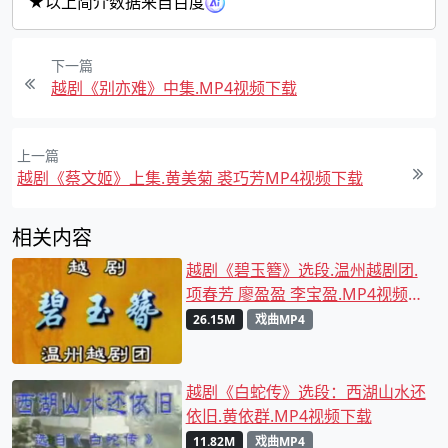
★以上简介数据来自百度
下一篇
越剧《别亦难》中集.MP4视频下载
上一篇
越剧《蔡文姬》上集.黄美菊 裘巧芳MP4视频下载
相关内容
越剧《碧玉簪》选段.温州越剧团.
项春芳 廖盈盈 李宝盈.MP4视频下
载
26.15M
戏曲MP4
越剧《白蛇传》选段：西湖山水还
依旧.黄依群.MP4视频下载
11.82M
戏曲MP4