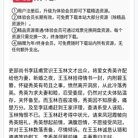
①用户注册后，升级为体验会员即可下载精选资源。
②体验会员长期有效，可免费下载本站大部分资源（除精品
资源外）。
③精品资源普通/体验会员可通过戏票兑换网盘资源，每个
资源只需兑换一次，终身随时下载。
④捐赠为年/终身会员，可免费随时下载站内所有资源，无
任何额外支出。
吏部尚书李廷甫赏识王玉林文才出众，将爱女秀英许配
给他为妻，新婚之夜，王玉林拾得情书一封，内附碧玉
簪，怀疑秀英有苟且之事，愤然离开洞房，从此冷落秀
英。秀英为求夫妻和睦，忍受委屈，仍然对丈夫体贴温
存，关怀备至。而玉林百般凌辱，秀英因不知原委，痛
楚万分。及至李廷甫赶到王家评理，查清系受人诬陷，
玉林悔恨不已。王玉林赶考得中状元，请来凤冠霞帔向
秀英赔礼，秀英想起前情，满腹怨情，不愿接受凤冠，
并对王玉林数落责备，尽情倾诉。在王玉林诚恳认错和
婆婆等劝慰下，李秀英尽释前嫌，夫妻重归于好。