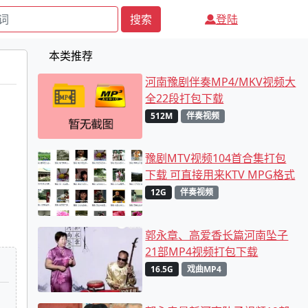
搜索
登陆
本类推荐
河南豫剧伴奏MP4/MKV视频大
全22段打包下载
512M
伴奏视频
豫剧MTV视频104首合集打包
下载 可直接用来KTV MPG格式
12G
伴奏视频
郭永章、高爱香长篇河南坠子
21部MP4视频打包下载
16.5G
戏曲MP4