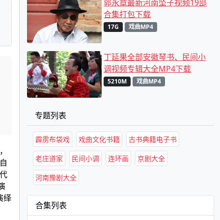
郭永章最新河南坠子视频19部
合集打包下载
17G
戏曲MP4
丁延果全部安徽琴书、民间小
调视频专辑大全MP4下载
5210M
戏曲MP4
专题列表
霹雳布袋戏
戏曲文化书籍
古书典籍电子书
，
老庄道家
民间小调
连环画
京剧大全
自
年代
河南豫剧大全
演
演绎
合集列表