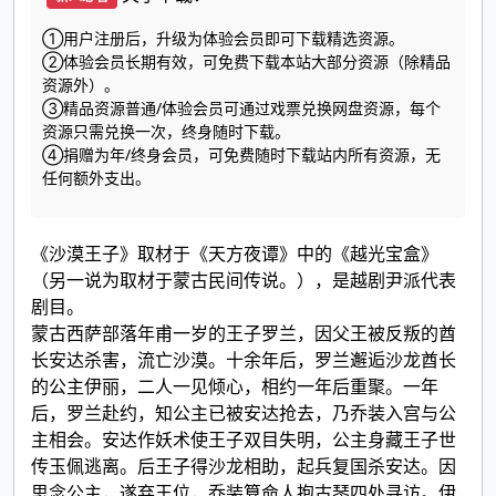
①用户注册后，升级为体验会员即可下载精选资源。
②体验会员长期有效，可免费下载本站大部分资源（除精品
资源外）。
③精品资源普通/体验会员可通过戏票兑换网盘资源，每个
资源只需兑换一次，终身随时下载。
④捐赠为年/终身会员，可免费随时下载站内所有资源，无
任何额外支出。
《沙漠王子》取材于《天方夜谭》中的《越光宝盒》
（另一说为取材于蒙古民间传说。），是越剧尹派代表
剧目。
蒙古西萨部落年甫一岁的王子罗兰，因父王被反叛的酋
长安达杀害，流亡沙漠。十余年后，罗兰邂逅沙龙酋长
的公主伊丽，二人一见倾心，相约一年后重聚。一年
后，罗兰赴约，知公主已被安达抢去，乃乔装入宫与公
主相会。安达作妖术使王子双目失明，公主身藏王子世
传玉佩逃离。后王子得沙龙相助，起兵复国杀安达。因
思念公主，遂弃王位，乔装算命人抱古琴四处寻访。伊