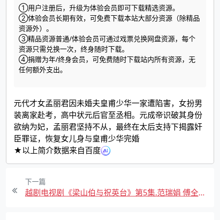
①用户注册后，升级为体验会员即可下载精选资源。
②体验会员长期有效，可免费下载本站大部分资源（除精品
资源外）。
③精品资源普通/体验会员可通过戏票兑换网盘资源，每个
资源只需兑换一次，终身随时下载。
④捐赠为年/终身会员，可免费随时下载站内所有资源，无
任何额外支出。
元代才女孟丽君因未婚夫皇甫少华一家遭陷害，女扮男
装离家赴考，高中状元后官至丞相。元成帝识破其身份
欲纳为妃，孟丽君坚持不从，最终在太后支持下揭露奸
臣罪证，恢复女儿身与皇甫少华完婚
★以上简介数据来自百度
下一篇
越剧电视剧《梁山伯与祝英台》第5集.范瑞娟 傅全香MP4视频下载