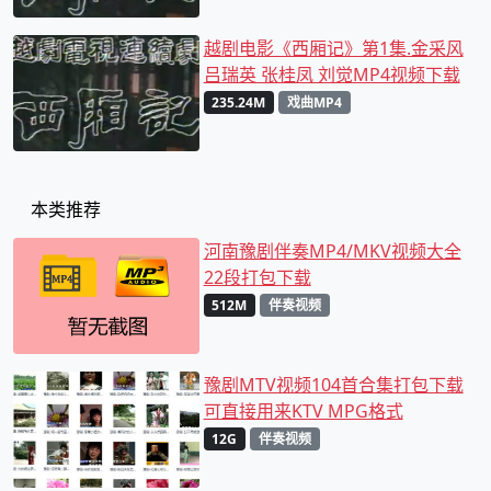
越剧电影《西厢记》第1集.金采风
吕瑞英 张桂凤 刘觉MP4视频下载
235.24M
戏曲MP4
本类推荐
河南豫剧伴奏MP4/MKV视频大全
22段打包下载
512M
伴奏视频
豫剧MTV视频104首合集打包下载
可直接用来KTV MPG格式
12G
伴奏视频