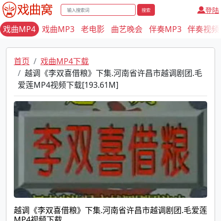
登陆
搜索
戏曲MP4
戏曲MP3
老电影
曲艺晚会
伴奏MP3
伴奏视频
首页
戏曲MP4下载
越调《李双喜借粮》下集.河南省许昌市越调剧团.毛
爱莲MP4视频下载[193.61M]
越调《李双喜借粮》下集.河南省许昌市越调剧团.毛爱莲
MP4视频下载