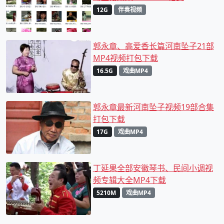
12G
伴奏视频
郭永章、高爱香长篇河南坠子21部
MP4视频打包下载
16.5G
戏曲MP4
郭永章最新河南坠子视频19部合集
打包下载
17G
戏曲MP4
丁延果全部安徽琴书、民间小调视
频专辑大全MP4下载
5210M
戏曲MP4