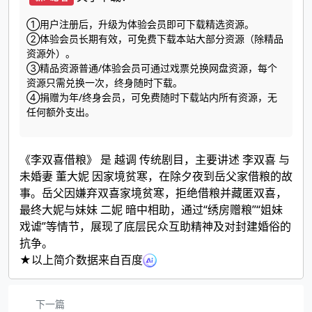
①用户注册后，升级为体验会员即可下载精选资源。
②体验会员长期有效，可免费下载本站大部分资源（除精品
资源外）。
③精品资源普通/体验会员可通过戏票兑换网盘资源，每个
资源只需兑换一次，终身随时下载。
④捐赠为年/终身会员，可免费随时下载站内所有资源，无
任何额外支出。
《李双喜借粮》 是 越调 传统剧目，主要讲述 李双喜 与
未婚妻 董大妮 因家境贫寒，在除夕夜到岳父家借粮的故
事。岳父因嫌弃双喜家境贫寒，拒绝借粮并藏匿双喜，
最终大妮与妹妹 二妮 暗中相助，通过“绣房赠粮”“姐妹
戏谑”等情节，展现了底层民众互助精神及对封建婚俗的
抗争。
★以上简介数据来自百度
下一篇