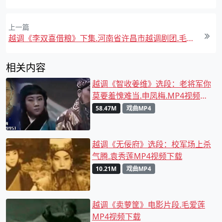
上一篇
越调《李双喜借粮》下集.河南省许昌市越调剧团.毛爱莲MP4视频下载
相关内容
越调《智收姜维》选段：老将军你
莫要羞愧难当.申凤梅.MP4视频下
载
58.47M
戏曲MP4
越调《无佞府》选段：校军场上杀
气腾.袁秀莲MP4视频下载
10.21M
戏曲MP4
越调《卖萝筐》电影片段.毛爱莲
MP4视频下载