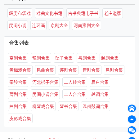
霹雳布袋戏
戏曲文化书籍
古书典籍电子书
老庄道家
民间小调
连环画
京剧大全
河南豫剧大全
合集列表
京剧合集
豫剧合集
坠子合集
粤剧合集
越剧合集
黄梅戏合集
昆曲合集
评剧合集
晋剧合集
吕剧合集
秦腔合集
河北梆子合集
二人转合集
眉户合集
蒲剧合集
民间小调合集
二人台合集
越调合集
曲剧合集
柳琴戏合集
琴书合集
温州鼓词合集
皮影戏合集