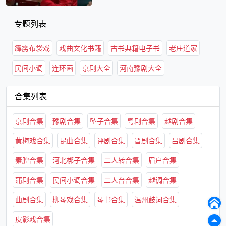
专题列表
霹雳布袋戏
戏曲文化书籍
古书典籍电子书
老庄道家
民间小调
连环画
京剧大全
河南豫剧大全
合集列表
京剧合集
豫剧合集
坠子合集
粤剧合集
越剧合集
黄梅戏合集
昆曲合集
评剧合集
晋剧合集
吕剧合集
秦腔合集
河北梆子合集
二人转合集
眉户合集
蒲剧合集
民间小调合集
二人台合集
越调合集
曲剧合集
柳琴戏合集
琴书合集
温州鼓词合集
皮影戏合集