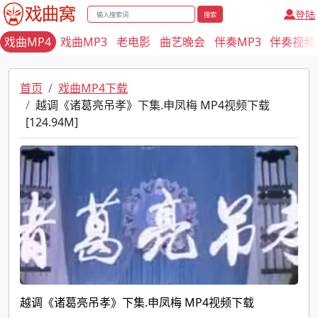
登陆
搜索
戏曲MP4
戏曲MP3
老电影
曲艺晚会
伴奏MP3
伴奏视频
首页
戏曲MP4下载
越调《诸葛亮吊孝》下集.申凤梅 MP4视频下载
[124.94M]
越调《诸葛亮吊孝》下集.申凤梅 MP4视频下载