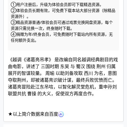
①用户注册后，升级为体验会员即可下载精选资源。
②体验会员长期有效，可免费下载本站大部分资源（除精品
资源外）。
③精品资源普通/体验会员可通过戏票兑换网盘资源，每个
资源只需兑换一次，终身随时下载。
④捐赠为年/终身会员，可免费随时下载站内所有资源，无
任何额外支出。
《越调《诸葛亮吊孝》 是改编自同名越调经典剧目的戏
曲电影，讲述了 三国时期 东吴 与 蜀汉 围绕 荆州 归属
展开的智谋较量。 周瑜 以助刘备攻取 西川 为名，意图
夺取荆州，却被诸葛亮识破计谋，最终兵败忧愤而亡。
诸葛亮冒险赴江东吊唁，以智化解灵堂危机，重申孙刘
联盟共抗 曹操 的大义，促使双方再度合作。 ‌
★以上简介数据来自百度