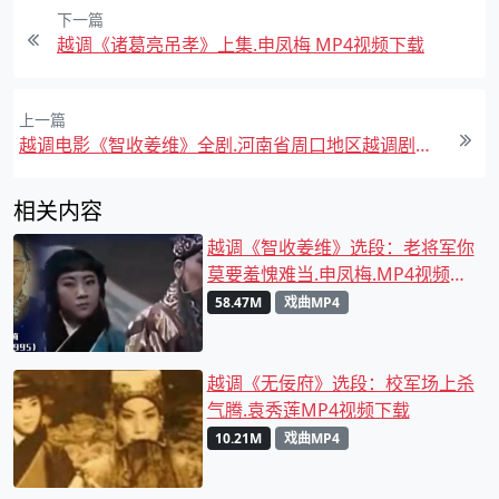
下一篇
越调《诸葛亮吊孝》上集.申凤梅 MP4视频下载
上一篇
越调电影《智收姜维》全剧.河南省周口地区越调剧团.申凤梅.P4视频下载
相关内容
越调《智收姜维》选段：老将军你
莫要羞愧难当.申凤梅.MP4视频下
载
58.47M
戏曲MP4
越调《无佞府》选段：校军场上杀
气腾.袁秀莲MP4视频下载
10.21M
戏曲MP4