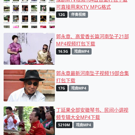
可直接用来KTV MPG格式
12G
伴奏视频
郭永章、高爱香长篇河南坠子21部
MP4视频打包下载
16.5G
戏曲MP4
郭永章最新河南坠子视频19部合集
打包下载
17G
戏曲MP4
丁延果全部安徽琴书、民间小调视
频专辑大全MP4下载
5210M
戏曲MP4