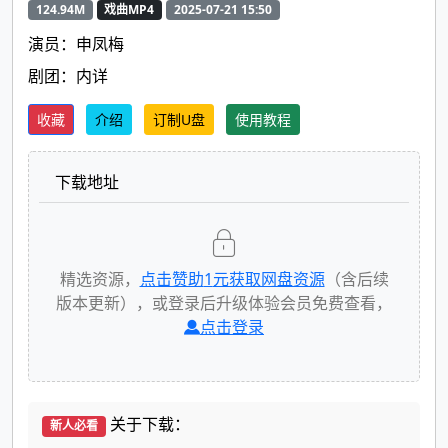
124.94M
戏曲MP4
2025-07-21 15:50
演员：申凤梅
剧团：内详
收藏
介绍
订制U盘
使用教程
下载地址
精选资源，
点击赞助
1
元获取网盘资源
（含后续
版本更新），或登录后升级体验会员免费查看，
点击登录
关于下载：
新人必看