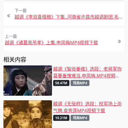
下一篇
越调《李双喜借粮》下集..河南省许昌市越调剧团.毛爱莲MP4视频下载
上一篇
越调《诸葛亮吊孝》上集.申凤梅MP4视频下载
相关内容
越调《智收姜维》选段：老将军你
莫要羞愧难当.申凤梅.MP4视频下
载
58.47M
戏曲MP4
越调《无佞府》选段：校军场上杀
气腾.袁秀莲MP4视频下载
10.21M
戏曲MP4