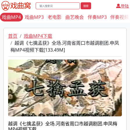
登陆
搜索
戏曲MP4
戏曲MP3
老电影
曲艺晚会
伴奏MP3
伴奏视频
首页
戏曲MP4下载
越调《七擒孟获》全场.河南省周口市越调剧团.申凤
梅MP4视频下载[133.49M]
越调《七擒孟获》全场.河南省周口市越调剧团.申凤梅
MP4视频下载