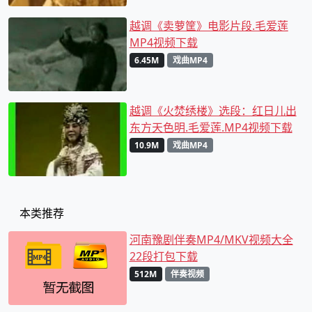
越调《卖萝筐》电影片段.毛爱莲
MP4视频下载
6.45M
戏曲MP4
越调《火焚绣楼》选段：红日儿出
东方天色明.毛爱莲.MP4视频下载
10.9M
戏曲MP4
本类推荐
河南豫剧伴奏MP4/MKV视频大全
22段打包下载
512M
伴奏视频