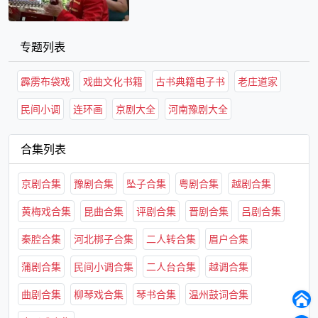
专题列表
霹雳布袋戏
戏曲文化书籍
古书典籍电子书
老庄道家
民间小调
连环画
京剧大全
河南豫剧大全
合集列表
京剧合集
豫剧合集
坠子合集
粤剧合集
越剧合集
黄梅戏合集
昆曲合集
评剧合集
晋剧合集
吕剧合集
秦腔合集
河北梆子合集
二人转合集
眉户合集
蒲剧合集
民间小调合集
二人台合集
越调合集
曲剧合集
柳琴戏合集
琴书合集
温州鼓词合集