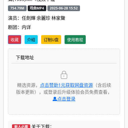
754.79M
戏曲MP4
2025-06-28 15:52
演员：任劍輝 余麗珍 林家聲
剧团：内详
收藏
介绍
订制U盘
使用教程
下载地址
精选资源，
点击赞助
1
元获取网盘资源
（含后续
版本更新），或登录后升级体验会员免费查看，
点击登录
关于下载：
新人必看