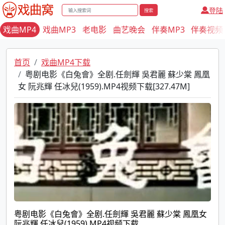
登陆
搜索
戏曲MP4
戏曲MP3
老电影
曲艺晚会
伴奏MP3
伴奏视频
首页
戏曲MP4下载
粤剧电影《白兔會》全剧.任劍輝 吳君麗 蘇少棠 鳳凰
女 阮兆輝 任冰兒(1959).MP4视频下载[327.47M]
粤剧电影《白兔會》全剧.任劍輝 吳君麗 蘇少棠 鳳凰女
阮兆輝 任冰兒(1959).MP4视频下载