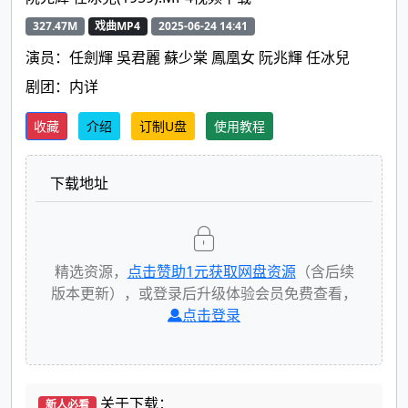
327.47M
戏曲MP4
2025-06-24 14:41
演员：任劍輝 吳君麗 蘇少棠 鳳凰女 阮兆輝 任冰兒
剧团：内详
收藏
介绍
订制U盘
使用教程
下载地址
精选资源，
点击赞助
1
元获取网盘资源
（含后续
版本更新），或登录后升级体验会员免费查看，
点击登录
关于下载：
新人必看