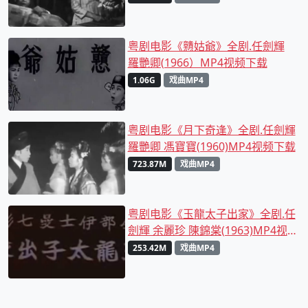
粤剧电影《戇姑爺》全剧.任劍輝
羅艷卿(1966）MP4视频下载
1.06G
戏曲MP4
粤剧电影《月下奇逢》全剧.任劍輝
羅艷卿 馮寶寶(1960)MP4视频下载
723.87M
戏曲MP4
粤剧电影《玉龍太子出家》全剧.任
劍輝 余麗珍 陳錦棠(1963)MP4视
频下载
253.42M
戏曲MP4