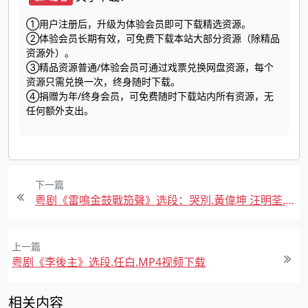
①用户注册后，升级为体验会员即可下载精选资源。
②体验会员长期有效，可免费下载本站大部分资源（除精品
资源外）。
③精品资源普通/体验会员可通过戏票兑换网盘资源，每个
资源只需兑换一次，终身随时下载。
④捐赠为年/终身会员，可免费随时下载站内所有资源，无
任何额外支出。
下一篇
粤剧《雷鳴金鼓戰笳聲》选段：哭別.黃偉坤 汪明荃.MP4视频下载
上一篇
粤剧《李後主》选段.任白.MP4视频下载
相关内容