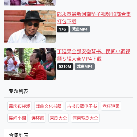
郭永章最新河南坠子视频19部合集
打包下载
17G
戏曲MP4
丁延果全部安徽琴书、民间小调视
频专辑大全MP4下载
5210M
戏曲MP4
专题列表
霹雳布袋戏
戏曲文化书籍
古书典籍电子书
老庄道家
民间小调
连环画
京剧大全
河南豫剧大全
合集列表