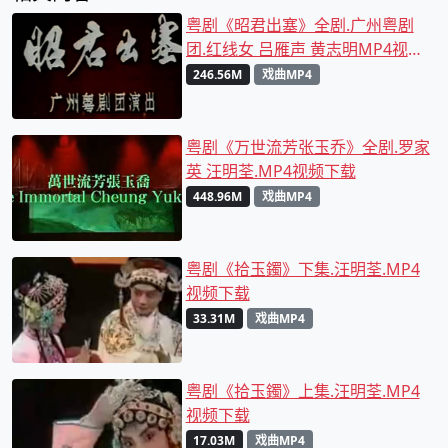
粤剧《昭君出塞》全剧.广州粤剧
团.红线女 吕雁声 黄志明MP4视频
下载
246.56M
戏曲MP4
粤剧《万世流芳张玉乔》全剧.罗家
英 汪明荃.MP4视频下载
448.96M
戏曲MP4
粤剧《拾玉鐲》下集.汪明荃.MP4
视频下载
33.31M
戏曲MP4
粤剧《拾玉鐲》上集.汪明荃.MP4
视频下载
17.03M
戏曲MP4