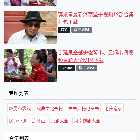
郭永章最新河南坠子视频19部合集
打包下载
17G
戏曲MP4
丁延果全部安徽琴书、民间小调视
频专辑大全MP4下载
5210M
戏曲MP4
专题列表
霹雳布袋戏
戏曲文化书籍
古书典籍电子书
老庄道家
民间小调
连环画
京剧大全
河南豫剧大全
合集列表