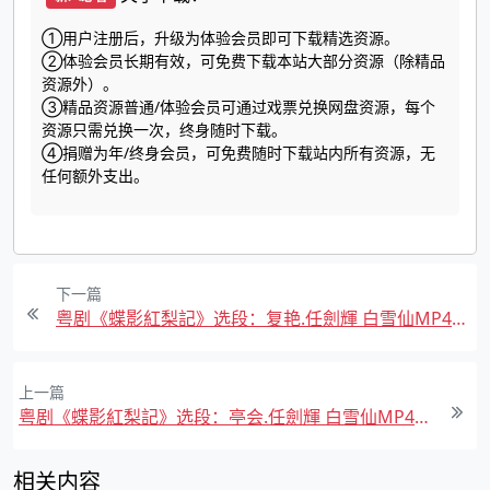
①用户注册后，升级为体验会员即可下载精选资源。
②体验会员长期有效，可免费下载本站大部分资源（除精品
资源外）。
③精品资源普通/体验会员可通过戏票兑换网盘资源，每个
资源只需兑换一次，终身随时下载。
④捐赠为年/终身会员，可免费随时下载站内所有资源，无
任何额外支出。
下一篇
粤剧《蝶影紅梨記》选段：复艳.任劍輝 白雪仙MP4视频下载
上一篇
粤剧《蝶影紅梨記》选段：亭会.任劍輝 白雪仙MP4视频下载
相关内容