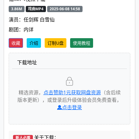
3.86M
戏曲MP4
2025-06-08 14:58
演员：任剑辉 白雪仙
剧团：内详
收藏
介绍
订制U盘
使用教程
下载地址
精选资源，
点击赞助
1
元获取网盘资源
（含后续
版本更新），或登录后升级体验会员免费查看，
点击登录
关于下载：
新人必看