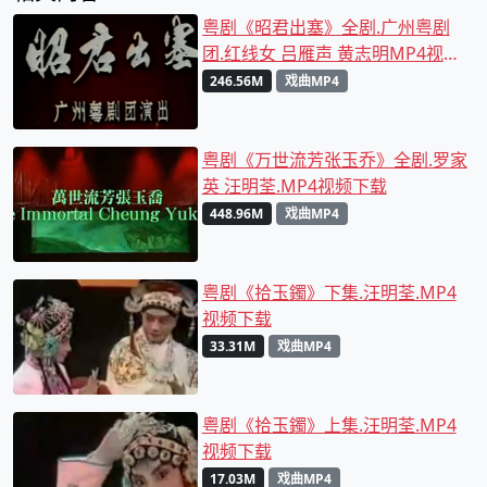
粤剧《昭君出塞》全剧.广州粤剧
团.红线女 吕雁声 黄志明MP4视频
下载
246.56M
戏曲MP4
粤剧《万世流芳张玉乔》全剧.罗家
英 汪明荃.MP4视频下载
448.96M
戏曲MP4
粤剧《拾玉鐲》下集.汪明荃.MP4
视频下载
33.31M
戏曲MP4
粤剧《拾玉鐲》上集.汪明荃.MP4
视频下载
17.03M
戏曲MP4