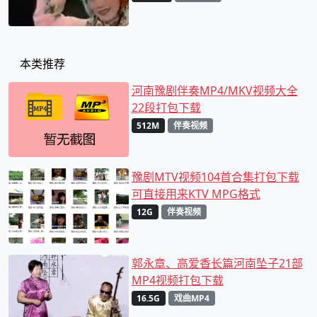
本类推荐
河南豫剧伴奏MP4/MKV视频大全
22段打包下载
512M
伴奏视频
豫剧MTV视频104首合集打包下载
可直接用来KTV MPG格式
12G
伴奏视频
郭永章、高爱香长篇河南坠子21部
MP4视频打包下载
16.5G
戏曲MP4