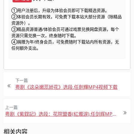
①用户注册后，升级为体验会员即可下载精选资源。
②体验会员长期有效，可免费下载本站大部分资源（除精品
资源外）。
③精品资源普通/体验会员可通过戏票兑换网盘资源，每个
资源只需兑换一次，终身随时下载。
④捐赠为年/终身会员，可免费随时下载站内所有资源，无
任何额外支出。
下一篇
粤剧《这朵嫩蕊娇花》选段.任劍輝MP4视频下载
上一篇
粤剧《紫釵記》选段：花院盟香(紅燭淚).任剑辉MP4视频下载
相关内容