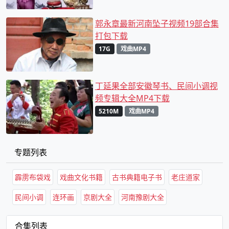
郭永章最新河南坠子视频19部合集
打包下载
17G
戏曲MP4
丁延果全部安徽琴书、民间小调视
频专辑大全MP4下载
5210M
戏曲MP4
专题列表
霹雳布袋戏
戏曲文化书籍
古书典籍电子书
老庄道家
民间小调
连环画
京剧大全
河南豫剧大全
合集列表