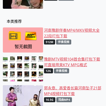
本类推荐
河南豫剧伴奏MP4/MKV视频大全
22段打包下载
512M
伴奏视频
豫剧MTV视频104首合集打包下载
可直接用来KTV MPG格式
12G
伴奏视频
郭永章、高爱香长篇河南坠子21部
MP4视频打包下载
16.5G
戏曲MP4