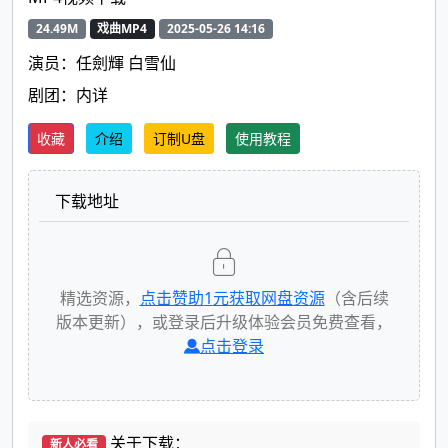
24.49M
戏曲MP4
2025-05-26 14:16
演员：任劍輝 白雪仙
剧团：内详
收藏
介绍
订制U盘
使用教程
下载地址
精选资源，
点击赞助
1
元获取网盘资源
（含后续
版本更新），或登录后升级体验会员免费查看，
点击登录
关于下载：
新人必看