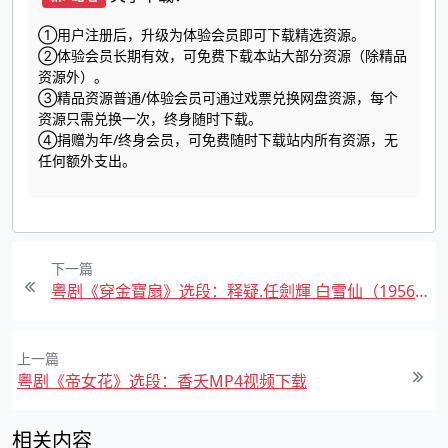
①用户注册后，升级为体验会员即可下载精选资源。
②体验会员长期有效，可免费下载本站大部分资源（除精品
资源外）。
③精品资源普通/体验会员可通过戏票兑换网盘资源，每个
资源只需兑换一次，终身随时下载。
④捐赠为年/终身会员，可免费随时下载站内所有资源，无
任何额外支出。
下一篇
粤剧《穿金寶扇》选段：释疑.任劍輝 白雪仙（1956）MP4视频下载
上一篇
粤剧《帝女花》选段：香夭MP4视频下载
相关内容