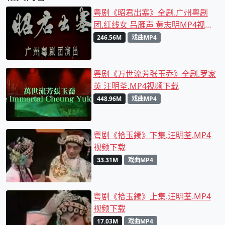
粤剧《昭君出塞》全剧.广州粤剧
团.红线女 吕雁声 黄志明MP4视频
下载
246.56M
戏曲MP4
粤剧《万世流芳张玉乔》全剧.罗家
英 汪明荃.MP4视频下载
448.96M
戏曲MP4
粤剧《拾玉鐲》下集.汪明荃.MP4
视频下载
33.31M
戏曲MP4
粤剧《拾玉鐲》上集.汪明荃.MP4
视频下载
17.03M
戏曲MP4