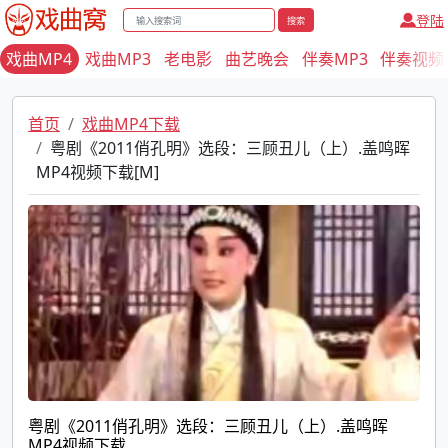
登陆
搜索
戏曲MP4
戏曲MP3
老电影
曲艺晚会
伴奏MP3
伴奏视频
首页
戏曲MP4下载
粤剧《2011俏孔明》选段：三顾丑儿（上）.盖鸣晖
MP4视频下载[M]
粤剧《2011俏孔明》选段：三顾丑儿（上）.盖鸣晖
MP4视频下载