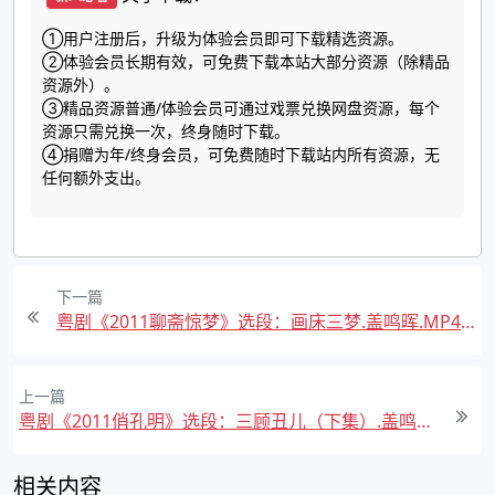
①用户注册后，升级为体验会员即可下载精选资源。
②体验会员长期有效，可免费下载本站大部分资源（除精品
资源外）。
③精品资源普通/体验会员可通过戏票兑换网盘资源，每个
资源只需兑换一次，终身随时下载。
④捐赠为年/终身会员，可免费随时下载站内所有资源，无
任何额外支出。
下一篇
粤剧《2011聊斋惊梦》选段：画床三梦.盖鸣晖.MP4视频下载
上一篇
粤剧《2011俏孔明》选段：三顾丑儿（下集）.盖鸣晖-MP4视频下载
相关内容