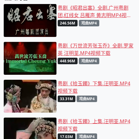
粤剧《昭君出塞》全剧.广州粤剧
团.红线女 吕雁声 黄志明MP4视频
下载
246.56M
戏曲MP4
粤剧《万世流芳张玉乔》全剧.罗家
英 汪明荃.MP4视频下载
448.96M
戏曲MP4
粤剧《拾玉鐲》下集.汪明荃.MP4
视频下载
33.31M
戏曲MP4
粤剧《拾玉鐲》上集.汪明荃.MP4
视频下载
17.03M
戏曲MP4