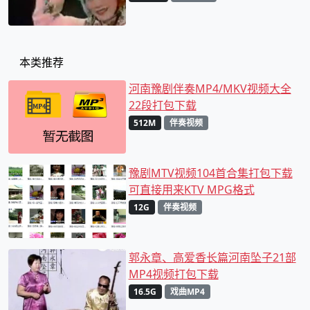
本类推荐
河南豫剧伴奏MP4/MKV视频大全
22段打包下载
512M
伴奏视频
豫剧MTV视频104首合集打包下载
可直接用来KTV MPG格式
12G
伴奏视频
郭永章、高爱香长篇河南坠子21部
MP4视频打包下载
16.5G
戏曲MP4