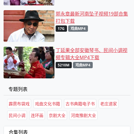
郭永章最新河南坠子视频19部合集
打包下载
17G
戏曲MP4
丁延果全部安徽琴书、民间小调视
频专辑大全MP4下载
5210M
戏曲MP4
专题列表
霹雳布袋戏
戏曲文化书籍
古书典籍电子书
老庄道家
民间小调
连环画
京剧大全
河南豫剧大全
合集列表