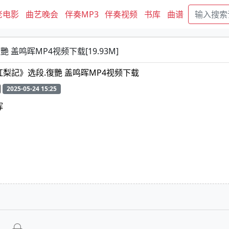
老电影
曲艺晚会
伴奏MP3
伴奏视频
书库
曲谱
 盖鸣晖MP4视频下载[19.93M]
粤剧《1998蝶影紅梨記》选段.復艷 盖鸣晖MP4视频下载
2025-05-24 15:25
晖