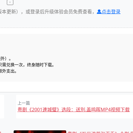
版本更新），或登录后升级体验会员免费查看，
点击登录
源外）。
只需兑换一次，终身随时下载。
额外支出。
上一篇
粤剧《2001連城璧》选段：送別.盖鸣晖MP4视频下载