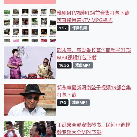
豫剧MTV视频104首合集打包下载
可直接用来KTV MPG格式
12G
伴奏视频
郭永章、高爱香长篇河南坠子21部
MP4视频打包下载
16.5G
戏曲MP4
郭永章最新河南坠子视频19部合集
打包下载
17G
戏曲MP4
丁延果全部安徽琴书、民间小调视
频专辑大全MP4下载