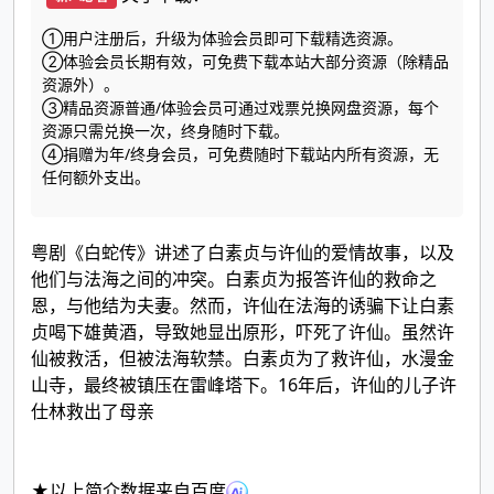
①用户注册后，升级为体验会员即可下载精选资源。
②体验会员长期有效，可免费下载本站大部分资源（除精品
资源外）。
③精品资源普通/体验会员可通过戏票兑换网盘资源，每个
资源只需兑换一次，终身随时下载。
④捐赠为年/终身会员，可免费随时下载站内所有资源，无
任何额外支出。
粤剧《白蛇传》‌讲述了白素贞与许仙的爱情故事，以及
他们与法海之间的冲突。白素贞为报答许仙的救命之
恩，与他结为夫妻。然而，许仙在法海的诱骗下让白素
贞喝下雄黄酒，导致她显出原形，吓死了许仙。虽然许
仙被救活，但被法海软禁。白素贞为了救许仙，水漫金
山寺，最终被镇压在雷峰塔下。16年后，许仙的儿子许
仕林救出了母亲‌
★以上简介数据来自百度