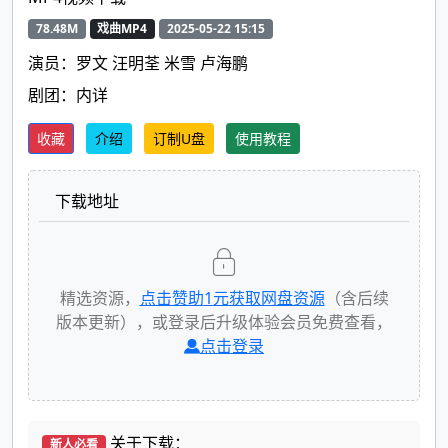
78.48M
戏曲MP4
2025-05-22 15:15
演员：罗文 汪明荃 米雪 卢海鹏
剧团：内详
收藏
介绍
订制U盘
使用教程
下载地址
精选资源，
点击赞助
1
元获取网盘资源
（含后续
版本更新），或登录后升级体验会员免费查看，
点击登录
关于下载：
新人必看