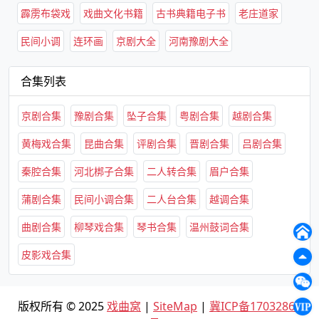
霹雳布袋戏
戏曲文化书籍
古书典籍电子书
老庄道家
民间小调
连环画
京剧大全
河南豫剧大全
合集列表
京剧合集
豫剧合集
坠子合集
粤剧合集
越剧合集
黄梅戏合集
昆曲合集
评剧合集
晋剧合集
吕剧合集
秦腔合集
河北梆子合集
二人转合集
眉户合集
蒲剧合集
民间小调合集
二人台合集
越调合集
曲剧合集
柳琴戏合集
琴书合集
温州鼓词合集
皮影戏合集
版权所有 © 2025
戏曲窝
|
SiteMap
|
冀ICP备17032860