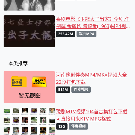
粤剧电影《玉龍太子出家》全剧.任
劍輝 余麗珍 陳錦棠(1963)MP4视
频下载
253.42M
戏曲MP4
本类推荐
河南豫剧伴奏MP4/MKV视频大全
22段打包下载
512M
伴奏视频
豫剧MTV视频104首合集打包下载
可直接用来KTV MPG格式
12G
伴奏视频