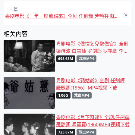
上一篇
粤剧电影《一年一度燕歸來》全剧.任劍輝 芳艷芬 蘇少棠(1958).MP4视频下载
相关内容
粤剧电影《做慣乞兒懶做官》全剧.
梁醒波 白雪仙 罗剑郎 罗艳卿 李鹏
飞(1953)MP4视频下载
698.63M
戏曲MP4
粤剧电影《戇姑爺》全剧.任劍輝
羅艷卿(1966）MP4视频下载
1.06G
戏曲MP4
粤剧电影《月下奇逢》全剧.任劍輝
羅艷卿 馮寶寶(1960)MP4视频下载
723.87M
戏曲MP4