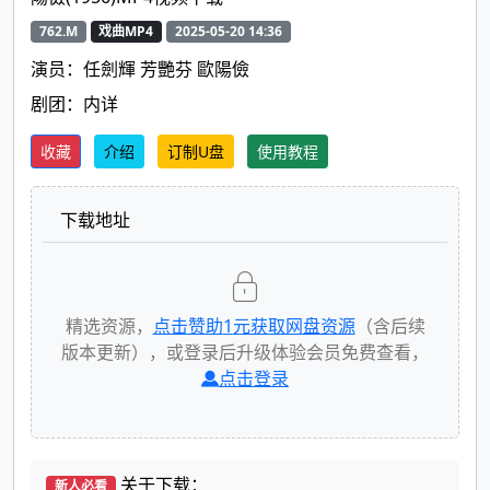
762.M
戏曲MP4
2025-05-20 14:36
演员：任劍輝 芳艷芬 歐陽儉
剧团：内详
收藏
介绍
订制U盘
使用教程
下载地址
精选资源，
点击赞助
1
元获取网盘资源
（含后续
版本更新），或登录后升级体验会员免费查看，
点击登录
关于下载：
新人必看