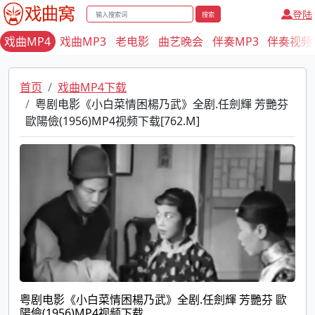
登陆
搜索
戏曲MP4
戏曲MP3
老电影
曲艺晚会
伴奏MP3
伴奏视频
首页
戏曲MP4下载
粤剧电影《小白菜情困楊乃武》全剧.任劍輝 芳艷芬
歐陽儉(1956)MP4视频下载[762.M]
粤剧电影《小白菜情困楊乃武》全剧.任劍輝 芳艷芬 歐
陽儉(1956)MP4视频下载